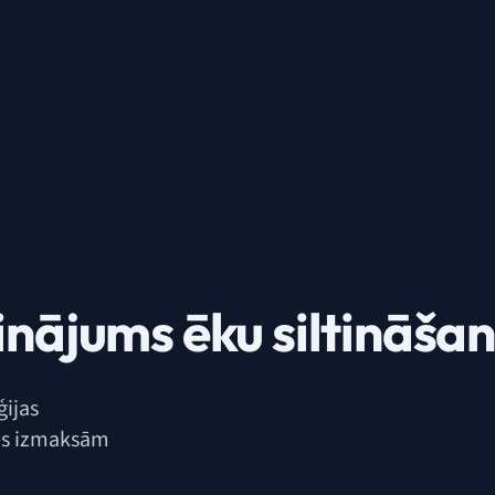
inājums ēku siltināšan
ģijas
s izmaksām